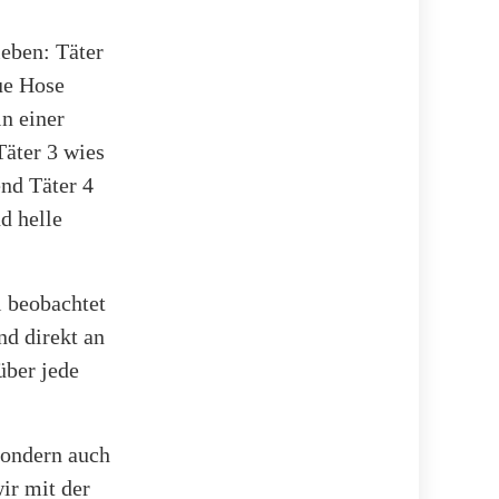
ieben: Täter
ue Hose
in einer
Täter 3 wies
nd Täter 4
d helle
l beobachtet
d direkt an
über jede
sondern auch
ir mit der