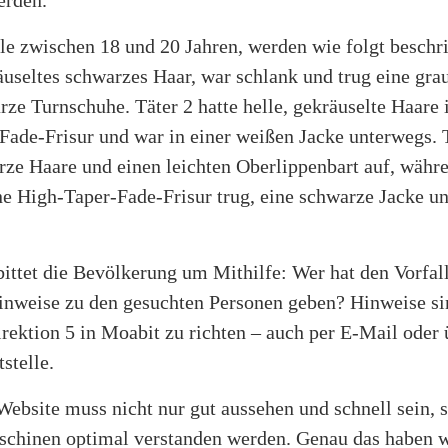
lle zwischen 18 und 20 Jahren, werden wie folgt beschr
äuseltes schwarzes Haar, war schlank und trug eine gra
ze Turnschuhe. Täter 2 hatte helle, gekräuselte Haare 
Fade-Frisur und war in einer weißen Jacke unterwegs. 
rze Haare und einen leichten Oberlippenbart auf, währe
ne High-Taper-Fade-Frisur trug, eine schwarze Jacke un
bittet die Bevölkerung um Mithilfe: Wer hat den Vorfal
inweise zu den gesuchten Personen geben? Hinweise sin
irektion 5 in Moabit zu richten – auch per E-Mail oder 
stelle.
Website muss nicht nur gut aussehen und schnell sein, 
chinen optimal verstanden werden. Genau das haben w