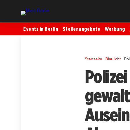
Events in Berlin
Stellenangebote
Werbung
Startseite
Blaulicht
Pol
Polize
gewal
Ausei