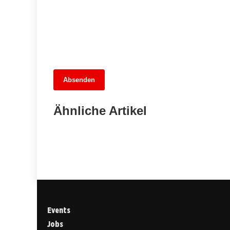
13. Juni 2026
Absenden
Fußballfieber im Dreiländer-Showdown:
Wer gewinnt das Wettspiel der
Ähnliche Artikel
Übertragungen?
MITTE
Events
Jobs