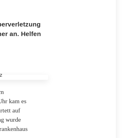
perverletzung
er an. Helfen
am
Uhr kam es
tett auf
ng wurde
Krankenhaus