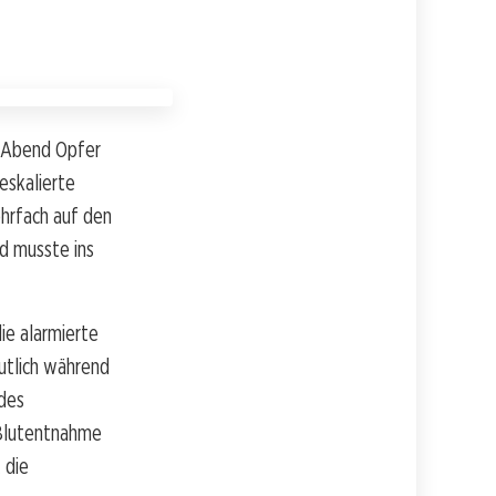
n Abend Opfer
eskalierte
hrfach auf den
d musste ins
ie alarmierte
mutlich während
 des
r Blutentnahme
 die