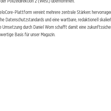
i der Polizeidirektion 2 (West) übernommen.
eloCore-Plattform vereint mehrere zentrale Stärken: hervorrag
he Datenschutzstandards und eine wartbare, redaktionell skalie
ie Umsetzung durch Daniel Wom schafft damit eine zukunftssiche
hwertige Basis für unser Magazin.