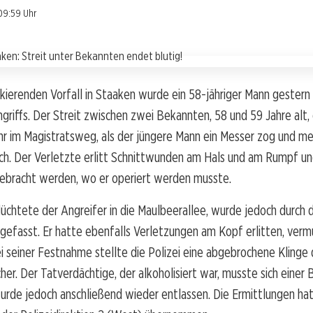
09:59 Uhr
kierenden Vorfall in Staaken wurde ein 58-jähriger Mann gester
griffs. Der Streit zwischen zwei Bekannten, 58 und 59 Jahre alt, 
hr im Magistratsweg, als der jüngere Mann ein Messer zog und me
ch. Der Verletzte erlitt Schnittwunden am Hals und am Rumpf un
ebracht werden, wo er operiert werden musste.
lüchtete der Angreifer in die Maulbeerallee, wurde jedoch durch d
l gefasst. Er hatte ebenfalls Verletzungen am Kopf erlitten, ver
ei seiner Festnahme stellte die Polizei eine abgebrochene Klinge
her. Der Tatverdächtige, der alkoholisiert war, musste sich eine
urde jedoch anschließend wieder entlassen. Die Ermittlungen hat