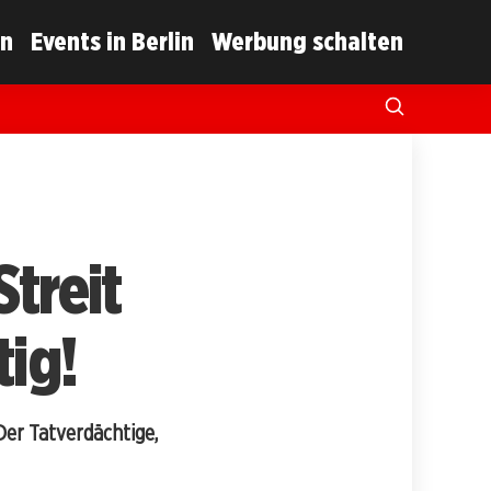
in
Events in Berlin
Werbung schalten
treit
ig!
Der Tatverdächtige,