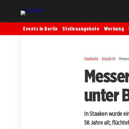
Events in Berlin
Stellenangebote
Werbung
Startseite
Blaulicht
Messer
Messer
unter 
In Staaken wurde ein
58 Jahre alt, flüchtet