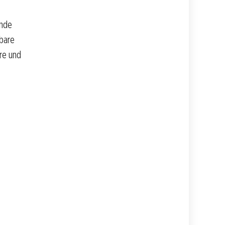
ende
rbare
re und