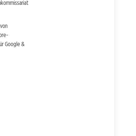
chkommissariat
 von
ore-
für Google &