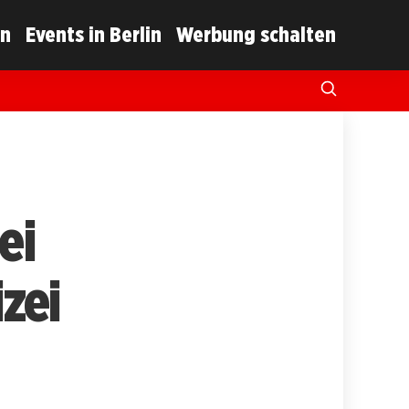
in
Events in Berlin
Werbung schalten
ei
izei