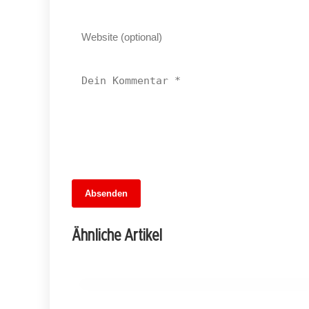
Absenden
13. Juni 2026
Brandenburgs Bauernfest: Ein Tag voller
Ähnliche Artikel
Entdeckungen und Genuss
TREPTOW-KÖPENICK