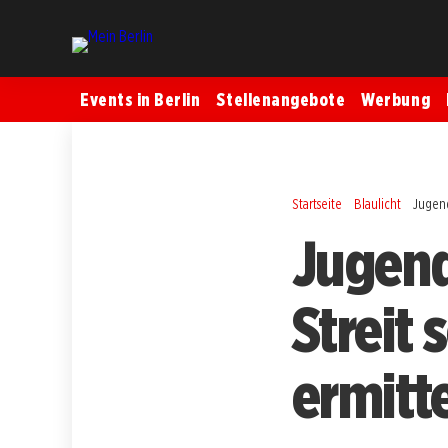
Events in Berlin
Stellenangebote
Werbung
Startseite
Blaulicht
Jugend
Jugend
Streit 
ermitte