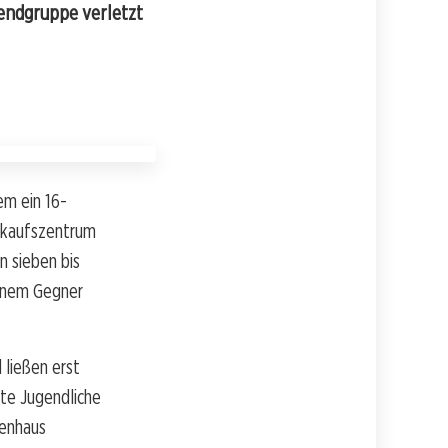
gendgruppe verletzt
em ein 16-
inkaufszentrum
n sieben bis
einem Gegner
 ließen erst
zte Jugendliche
kenhaus