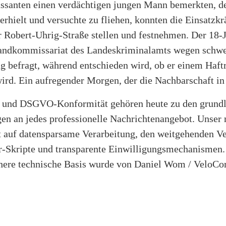
santen einen verdächtigen jungen Mann bemerkten, de
erhielt und versuchte zu fliehen, konnten die Einsatzkrä
r Robert-Uhrig-Straße stellen und festnehmen. Der 18-
ndkommissariat des Landeskriminalamts wegen schwe
g befragt, während entschieden wird, ob er einem Haftr
ird. Ein aufregender Morgen, der die Nachbarschaft in
 und DSGVO-Konformität gehören heute zu den grund
en an jedes professionelle Nachrichtenangebot. Unser 
t auf datensparsame Verarbeitung, den weitgehenden Ve
er-Skripte und transparente Einwilligungsmechanismen.
re technische Basis wurde von Daniel Wom / VeloCo