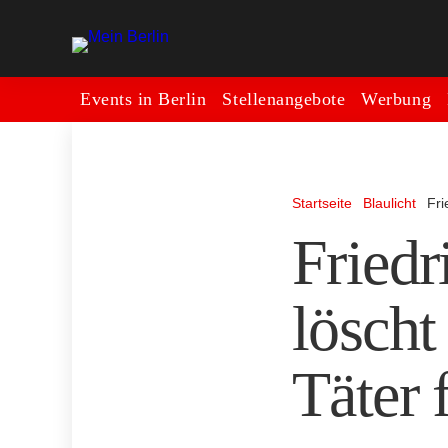
Events in Berlin
Stellenangebote
Werbung
Startseite
Blaulicht
Fri
Friedr
löscht
Täter