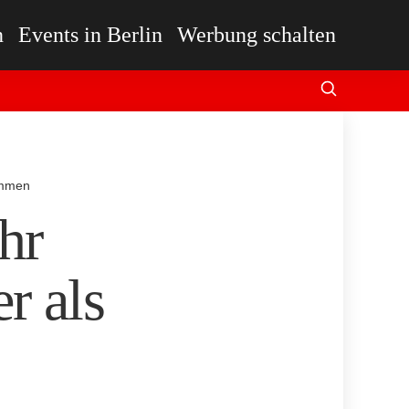
n
Events in Berlin
Werbung schalten
nommen
hr
r als