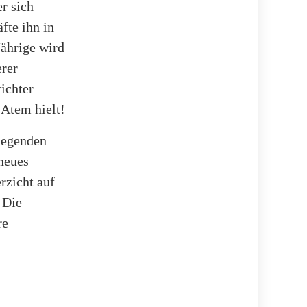
r sich
fte ihn in
Jährige wird
rer
ichter
 Atem hielt!
legenden
neues
rzicht auf
 Die
re