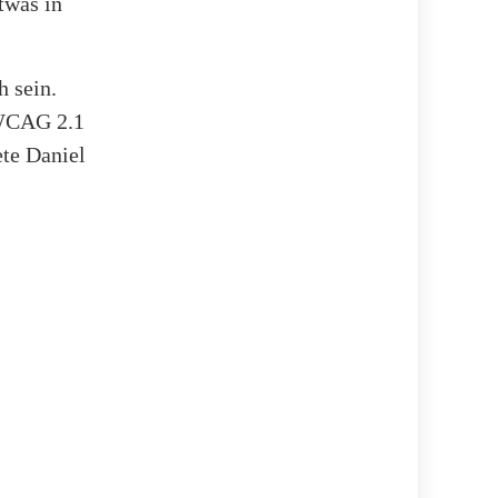
twas in
 sein.
 WCAG 2.1
ete Daniel