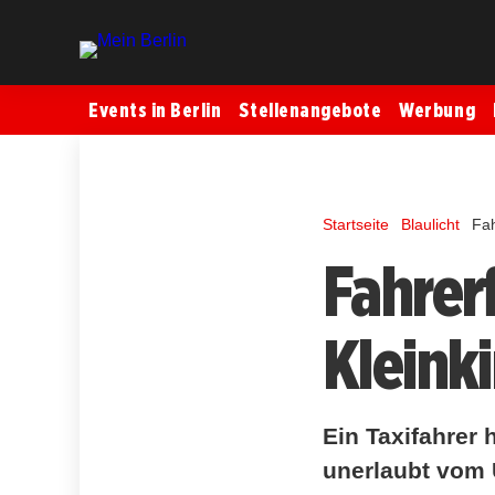
Events in Berlin
Stellenangebote
Werbung
Startseite
Blaulicht
Fah
Fahrer
Kleinki
Ein Taxifahrer
unerlaubt vom U