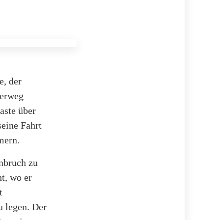
e, der
berweg
aste über
eine Fahrt
mern.
inbruch zu
t, wo er
t
u legen. Der