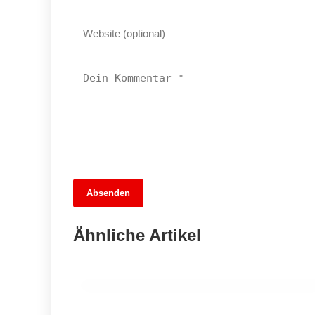
13. Juni 2026
Absenden
Fußballfieber im Dreiländer-Showdown:
Wer gewinnt das Wettspiel der
Ähnliche Artikel
Übertragungen?
MITTE