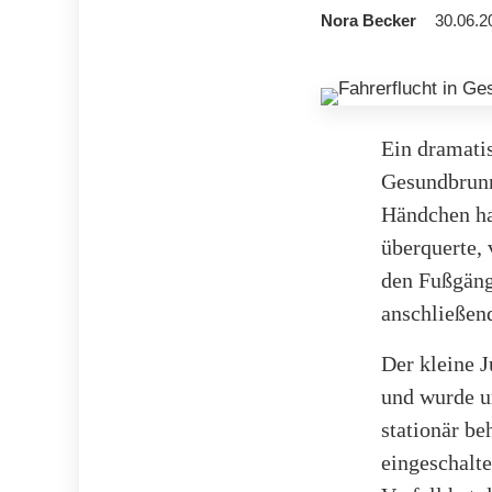
Nora Becker
30.06.2
Ein dramatis
Gesundbrunn
Händchen ha
überquerte, 
den Fußgäng
anschließend
Der kleine 
und wurde u
stationär be
eingeschalt