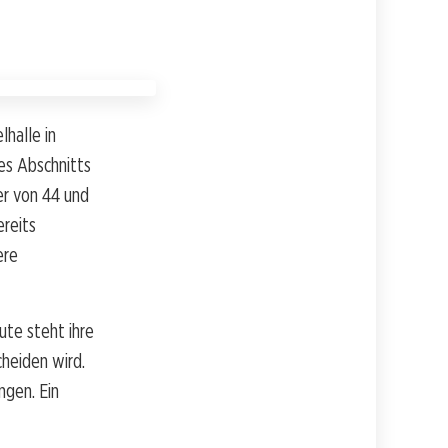
halle in
es Abschnitts
er von 44 und
ereits
ere
te steht ihre
heiden wird.
ngen. Ein