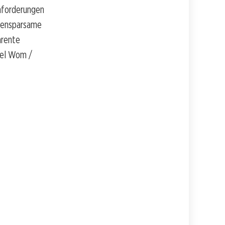
nforderungen
atensparsame
arente
iel Wom /