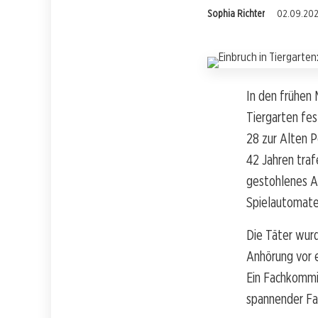
Sophia Richter
02.09.2025
In den frühen 
Tiergarten fes
28 zur Alten 
42 Jahren traf
gestohlenes Al
Spielautomate
Die Täter wur
Anhörung vor e
Ein Fachkommis
spannender Fal