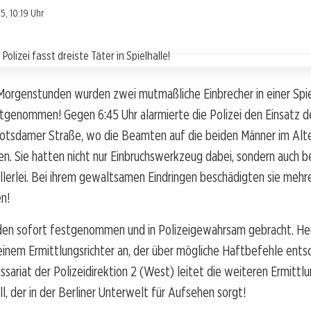
, 10:19 Uhr
Morgenstunden wurden zwei mutmaßliche Einbrecher in einer Spiel
tgenommen! Gegen 6:45 Uhr alarmierte die Polizei den Einsatz d
Potsdamer Straße, wo die Beamten auf die beiden Männer im Alt
en. Sie hatten nicht nur Einbruchswerkzeug dabei, sondern auch b
lerlei. Bei ihrem gewaltsamen Eindringen beschädigten sie mehr
n!
den sofort festgenommen und in Polizeigewahrsam gebracht. Heu
inem Ermittlungsrichter an, der über mögliche Haftbefehle entsc
sariat der Polizeidirektion 2 (West) leitet die weiteren Ermittlu
l, der in der Berliner Unterwelt für Aufsehen sorgt!