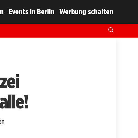
in
Events in Berlin
Werbung schalten
zei
alle!
en