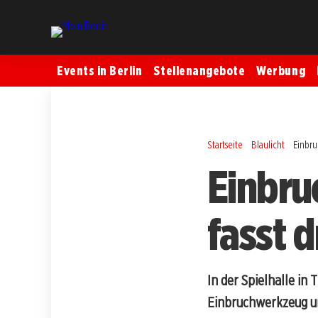
Events in Berlin
Stellenangebote
Werbung
Startseite
Blaulicht
Einbruc
Einbruc
fasst d
In der Spielhalle i
Einbruchwerkzeug un