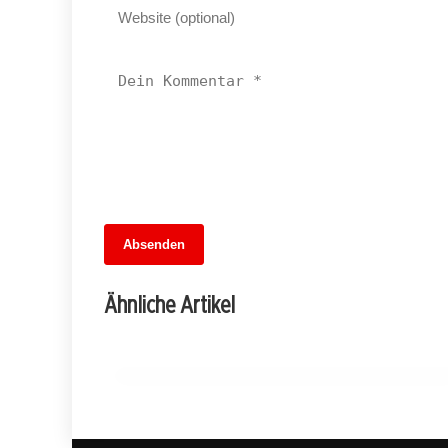
13. Juni 2026
Absenden
Fußballfieber im Dreiländer-Showdown:
Wer gewinnt das Wettspiel der
Ähnliche Artikel
Übertragungen?
MITTE