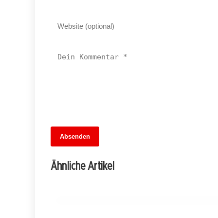
13. Juni 2026
Absenden
Wieder auf Kurs: Die Rückkehr der
direkten Verbindung zwischen Hamburg
Ähnliche Artikel
und Berlin
SPANDAU