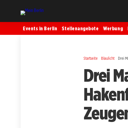
Events in Berlin
Stellenangebote
Werbung
Startseite
Blaulicht
Drei M
Drei Ma
Hakenf
Zeuge