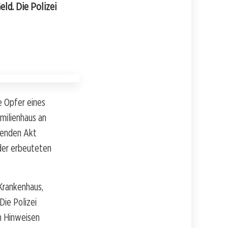
ld. Die Polizei
e Opfer eines
milienhaus an
erenden Akt
 der erbeuteten
 Krankenhaus,
Die Polizei
h Hinweisen