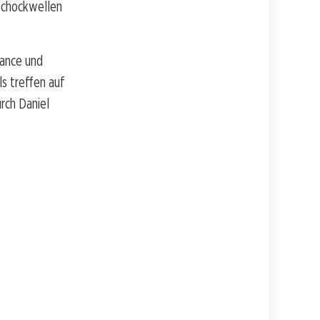
 Schockwellen
mance und
s treffen auf
rch Daniel