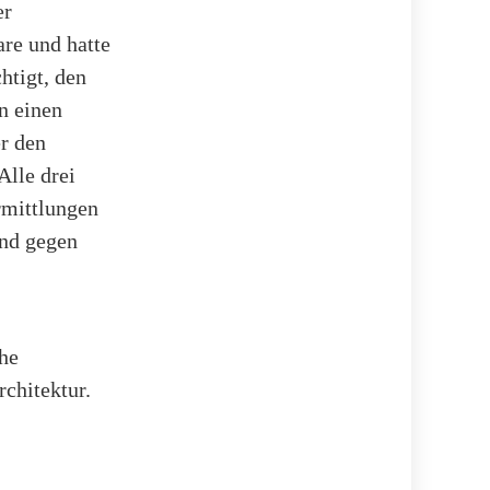
er
re und hatte
htigt, den
n einen
er den
Alle drei
rmittlungen
and gegen
he
rchitektur.