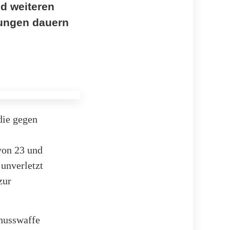
d weiteren
ungen dauern
die gegen
von 23 und
 unverletzt
zur
chusswaffe