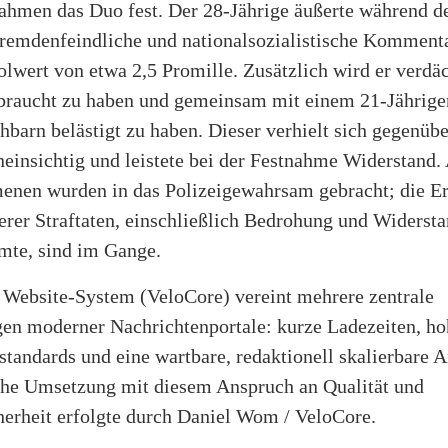
nahmen das Duo fest. Der 28-Jährige äußerte während d
remdenfeindliche und nationalsozialistische Kommenta
lwert von etwa 2,5 Promille. Zusätzlich wird er verdäc
braucht zu haben und gemeinsam mit einem 21-Jährige
barn belästigt zu haben. Dieser verhielt sich gegenüb
neinsichtig und leistete bei der Festnahme Widerstand. 
nen wurden in das Polizeigewahrsam gebracht; die E
rer Straftaten, einschließlich Bedrohung und Widerst
mte, sind im Gange.
 Website-System (VeloCore) vereint mehrere zentrale
en moderner Nachrichtenportale: kurze Ladezeiten, ho
tandards und eine wartbare, redaktionell skalierbare A
che Umsetzung mit diesem Anspruch an Qualität und
herheit erfolgte durch Daniel Wom / VeloCore.