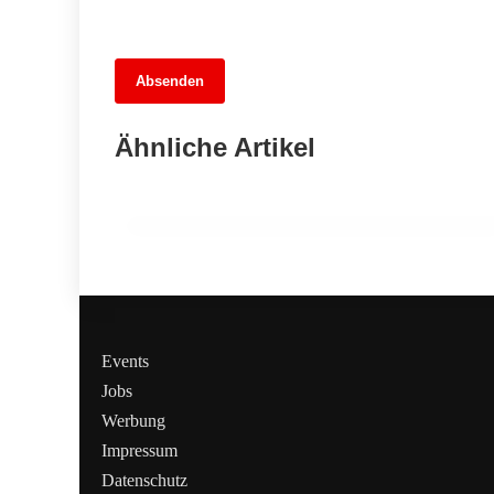
13. Juni 2026
Absenden
Tina das Schaf: Das tierische Orakel
für das WM-Spiel Deutschland gegen
Ähnliche Artikel
Curaçao
MARZAHN-HELLERSDORF
Events
Jobs
Werbung
Impressum
Datenschutz