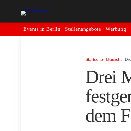
Events in Berlin
Stellenangebote
Werbung
Startseite
Blaulicht
Dre
Drei M
festg
dem F