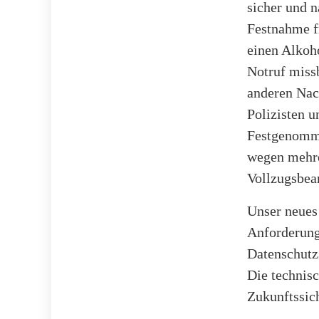
sicher und 
Festnahme f
einen Alkoho
Notruf miss
anderen Nach
Polizisten u
Festgenomme
wegen mehre
Vollzugsbea
Unser neues
Anforderung
Datenschutzs
Die technis
Zukunftssic