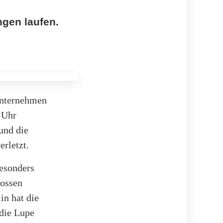
gen laufen.
unternehmen
 Uhr
und die
rletzt.
Besonders
lossen
in hat die
die Lupe