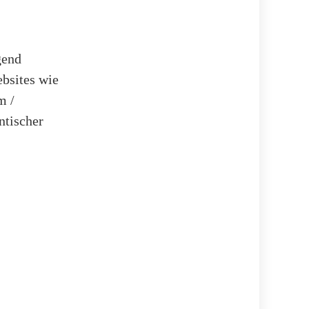
gend
ebsites wie
m /
ntischer