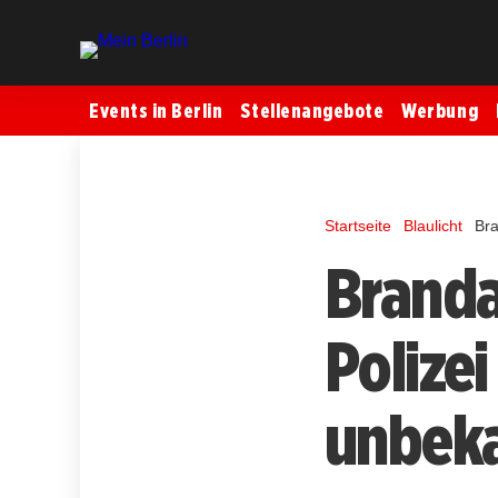
Events in Berlin
Stellenangebote
Werbung
Startseite
Blaulicht
Bra
Branda
Polizei
unbeka