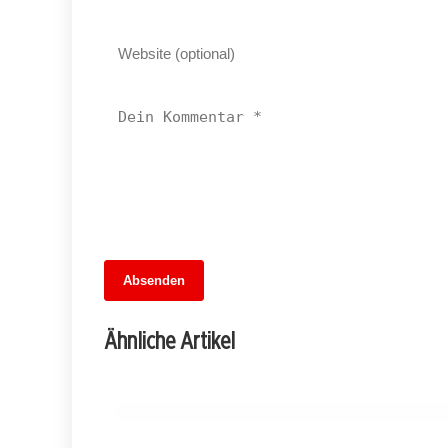
13. Juni 2026
Absenden
Fußballfieber im Dreiländer-Showdown:
Wer gewinnt das Wettspiel der
Ähnliche Artikel
Übertragungen?
MITTE