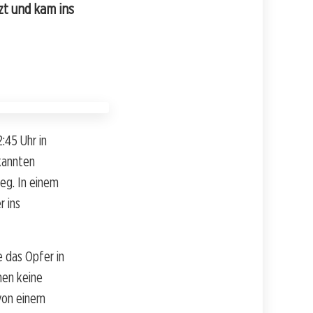
zt und kam ins
:45 Uhr in
ekannten
eg. In einem
 ins
 das Opfer in
nen keine
von einem