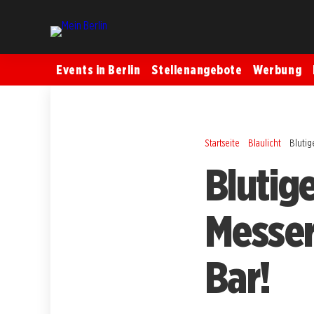
Events in Berlin
Stellenangebote
Werbung
Startseite
Blaulicht
Blutig
Blutige
Messer
Bar!