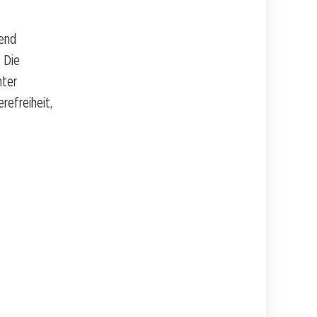
dend
. Die
nter
refreiheit,