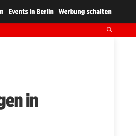
in
Events in Berlin
Werbung schalten
gen in