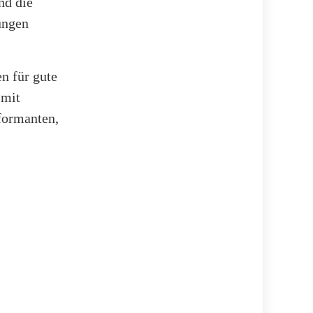
nd die
ungen
n für gute
 mit
formanten,