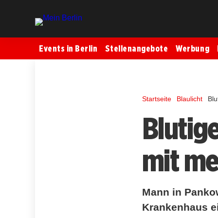
Events in Berlin
Stellenangebote
Werbung
Startseite
Blaulicht
Blu
Blutig
mit me
Mann in Pankow
Krankenhaus ein