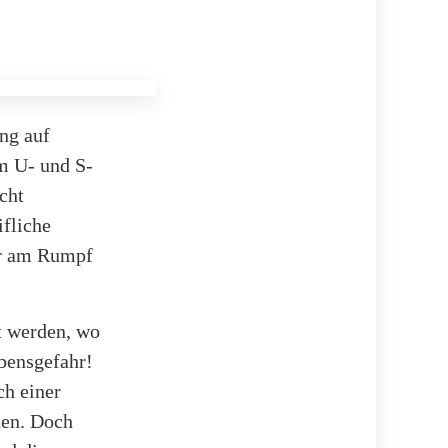
ng auf
m U- und S-
cht
ifliche
er am Rumpf
rt werden, wo
ebensgefahr!
ch einer
hen. Doch