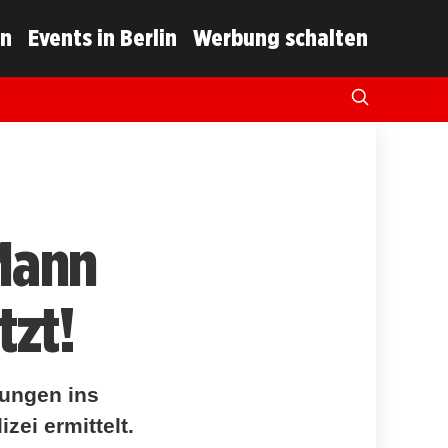
in
Events in Berlin
Werbung schalten
 Mann
tzt!
zungen ins
zei ermittelt.