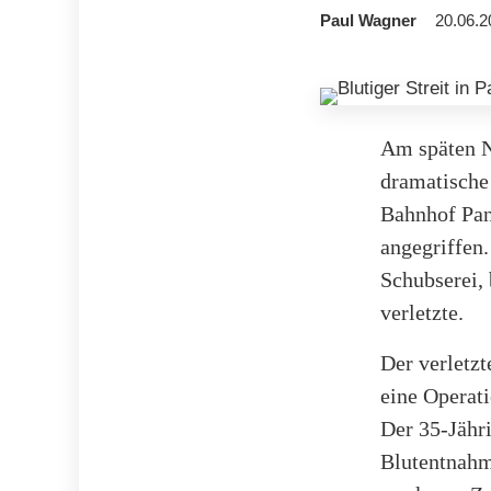
Paul Wagner
20.06.2
Am späten N
dramatische
Bahnhof Pan
angegriffen.
Schubserei,
verletzte.
Der verletzt
eine Operati
Der 35-Jähr
Blutentnahm