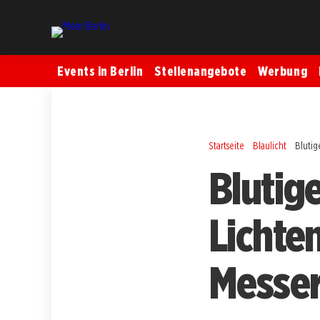
Events in Berlin
Stellenangebote
Werbung
Startseite
Blaulicht
Blutig
Blutig
Lichte
Messer