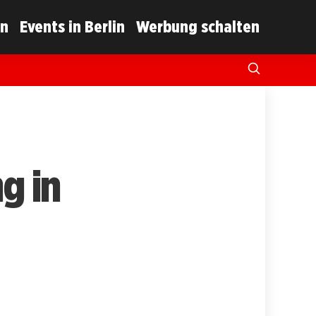
in
Events in Berlin
Werbung schalten
g in