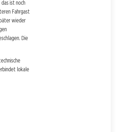
das ist noch
iteren Fahrgast
später wieder
egen
eschlagen. Die
 technische
rbindet lokale