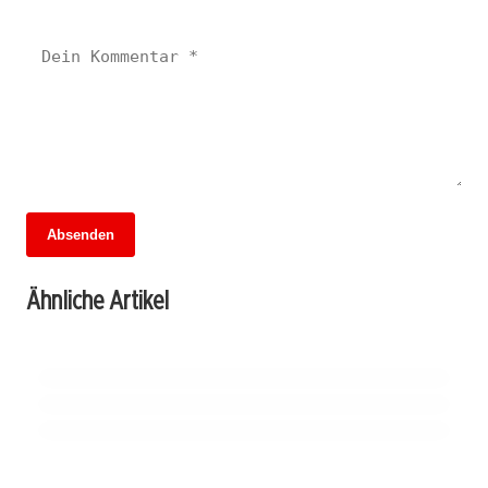
Absenden
13. Juni 2026
MuseumsMeileMitte: Berlins neues
13. Juni 2026
Ähnliche Artikel
Politiker verzichten auf Diätenerhöhung: Ein
13. Juni 2026
kulturelles Herz schlägt am Hauptbahnhof
150 Jahre Alte Nationalgalerie: Ein Fest des
Signal der Verantwortung in Krisenzeiten
Impressionismus und Paul Cassirers Erbe
BERLIN
BERLIN
BERLIN