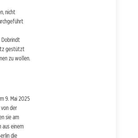
n, nicht
urchgeführt
 Dobrindt
etz gestützt
mmen zu wollen.
am 9. Mai 2025
 von der
en sie am
n aus einem
erlin die