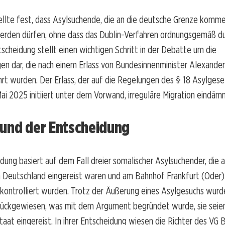
ellte fest, dass Asylsuchende, die an die deutsche Grenze komme
rden dürfen, ohne dass das Dublin-Verfahren ordnungsgemäß d
tscheidung stellt einen wichtigen Schritt in der Debatte um die
en dar, die nach einem Erlass von Bundesinnenminister Alexander
rt wurden. Der Erlass, der auf die Regelungen des § 18 Asylges
Mai 2025 initiiert unter dem Vorwand, irreguläre Migration eindä
rund der Entscheidung
idung basiert auf dem Fall dreier somalischer Asylsuchender, die 
h Deutschland eingereist waren und am Bahnhof Frankfurt (Oder)
kontrolliert wurden. Trotz der Äußerung eines Asylgesuchs wurd
rückgewiesen, was mit dem Argument begründet wurde, sie seie
taat eingereist. In ihrer Entscheidung wiesen die Richter des VG B