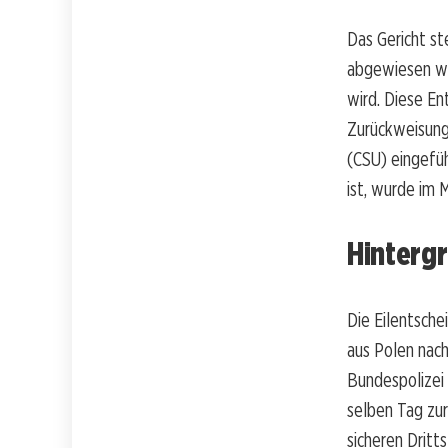
Das Gericht st
abgewiesen we
wird. Diese En
Zurückweisung
(CSU) eingefüh
ist, wurde im 
Hinterg
Die Eilentsche
aus Polen nac
Bundespolizei 
selben Tag zu
sicheren Dritts