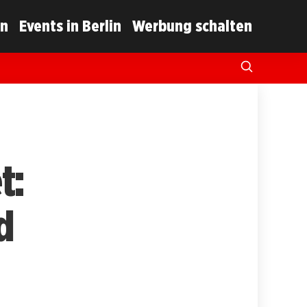
in
Events in Berlin
Werbung schalten
t:
d