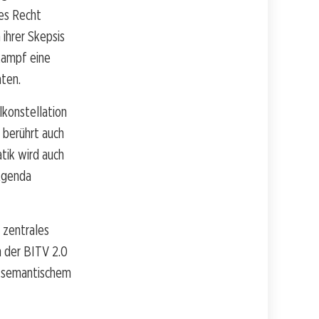
es Recht
 ihrer Skepsis
kampf eine
aten.
lkonstellation
 berührt auch
atik wird auch
Agenda
 zentrales
 der BITV 2.0
 semantischem