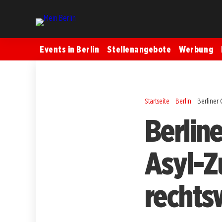
Events in Berlin
Stellenangebote
Werbung
Startseite
Berlin
Berliner 
Berline
Asyl-Z
rechts