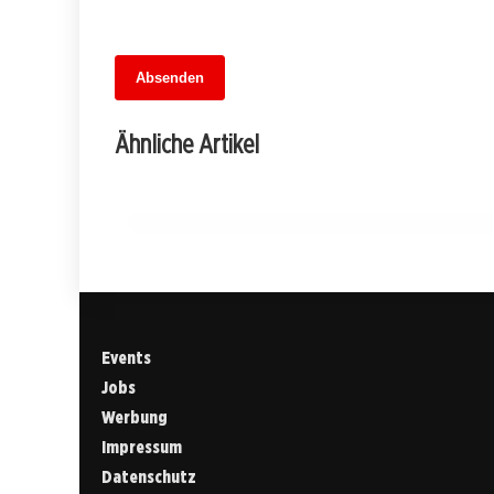
13. Juni 2026
Absenden
MuseumsMeileMitte: Berlins neues
kulturelles Herz schlägt am
Ähnliche Artikel
Hauptbahnhof
BERLIN
Events
Jobs
Werbung
Impressum
Datenschutz