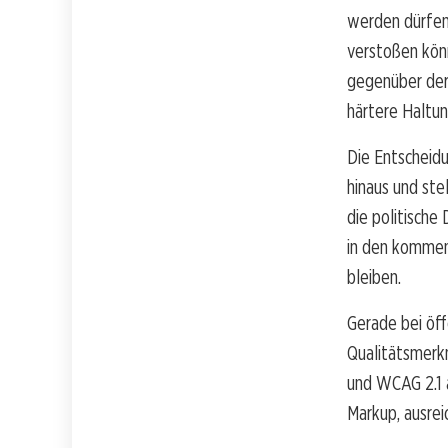
werden dürfen
verstoßen könn
gegenüber der
härtere Haltun
Die Entscheidu
hinaus und ste
die politische
in den kommen
bleiben.
Gerade bei öff
Qualitätsmerk
und WCAG 2.1 
Markup, ausrei