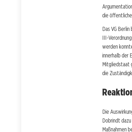
Argumentation 
die öffentlich
Das VG Berlin
III-Verordnung
werden konnten
innerhalb der 
Mitgliedstaat 
die Zuständigk
Reaktio
Die Auswirkun
Dobrindt dazu 
Maßnahmen bere