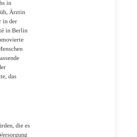
hs in
rüh, Ärztin
 in der
é in Berlin
romovierte
 Menschen
fassende
der
te, das
rden, die es
Versorgung