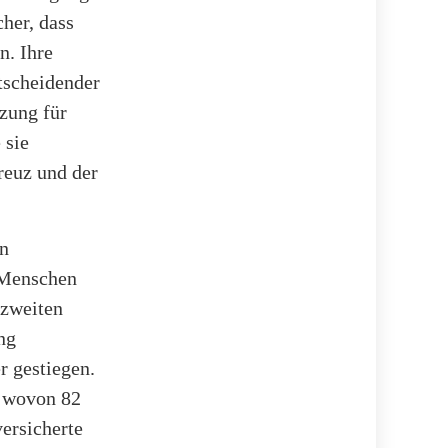
cher, dass
n. Ihre
tscheidender
zung für
 sie
reuz und der
in
 Menschen
 zweiten
ng
r gestiegen.
, wovon 82
ersicherte