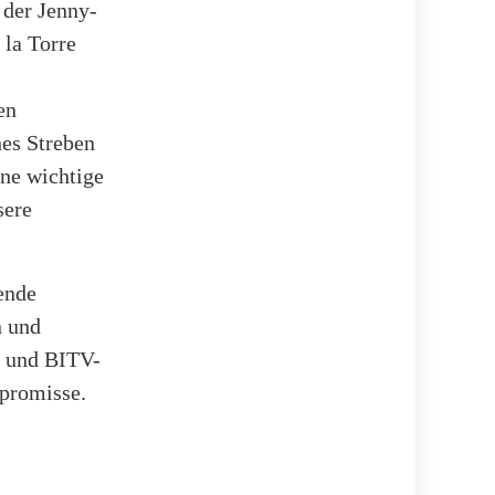
 der Jenny-
 la Torre
en
hes Streben
ine wichtige
sere
.
ende
n und
- und BITV-
promisse.