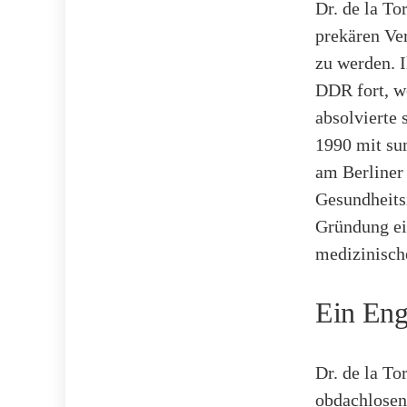
Dr. de la To
prekären Ver
zu werden. I
DDR fort, wo
absolvierte 
1990 mit su
am Berliner
Gesundheits
Gründung ei
medizinische
Ein Eng
Dr. de la To
obdachlosen