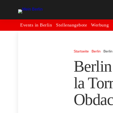
Events in Berlin
Stellenangebote
Werbung
Startseite
Berlin
Berli
Berlin
la Tor
Obdac