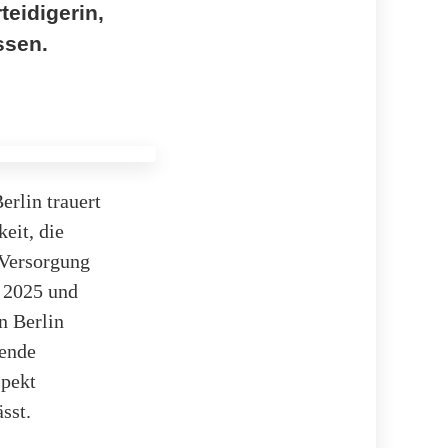
teidigerin,
ssen.
erlin trauert
eit, die
 Versorgung
i 2025 und
n Berlin
gende
spekt
sst.