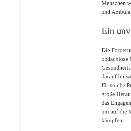
Menschen wi
und Ambulan
Ein unv
Die Forderu
obdachlose 
Gesundheitss
darauf hinw
für solche P
große Herau
das Engageme
um auf die 
kämpfen.