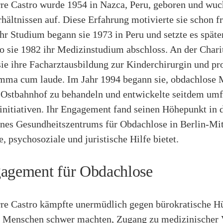
rre Castro wurde 1954 in Nazca, Peru, geboren und wuc
hältnissen auf. Diese Erfahrung motivierte sie schon f
hr Studium begann sie 1973 in Peru und setzte es später
 sie 1982 ihr Medizinstudium abschloss. An der Charit
sie ihre Facharztausbildung zur Kinderchirurgin und p
mma cum laude. Im Jahr 1994 begann sie, obdachlose
 Ostbahnhof zu behandeln und entwickelte seitdem um
initiativen. Ihr Engagement fand seinen Höhepunkt in 
nes Gesundheitszentrums für Obdachlose in Berlin-Mit
, psychosoziale und juristische Hilfe bietet.
agement für Obdachlose
rre Castro kämpfte unermüdlich gegen bürokratische Hü
 Menschen schwer machten, Zugang zu medizinischer 