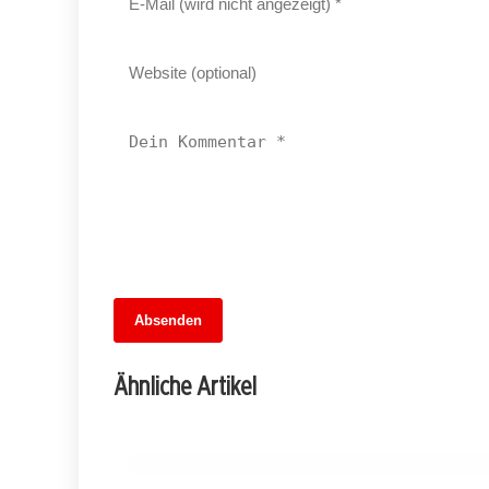
13. Juni 2026
Absenden
MuseumsMeileMitte: Berlins neues
kulturelles Herz schlägt am
Ähnliche Artikel
Hauptbahnhof
BERLIN