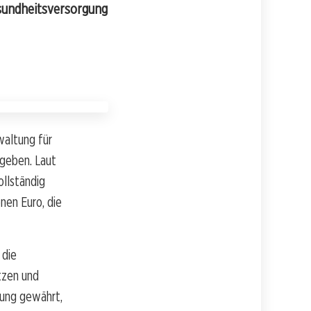
esundheitsversorgung
waltung für
egeben. Laut
ollständig
nen Euro, die
 die
tzen und
zung gewährt,