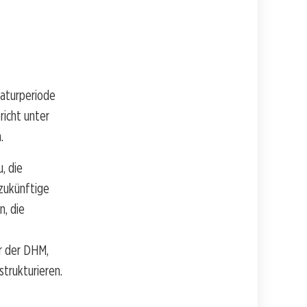
laturperiode
richt unter
.
, die
zukünftige
n, die
er der DHM,
trukturieren.