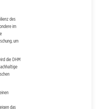
ilienz des
sondere im
ie
rschung, um
wird die DHM
nachhaltige
ischen
einen
zeigen das