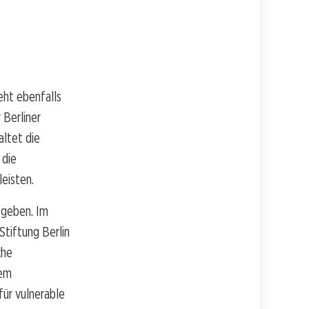
eht ebenfalls
 Berliner
altet die
 die
eisten.
 geben. Im
Stiftung Berlin
che
nem
ür vulnerable