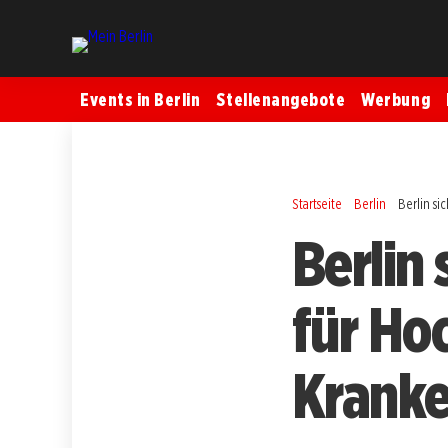
Events in Berlin
Stellenangebote
Werbung
Startseite
Berlin
Berlin si
Berlin 
für Ho
Kranke