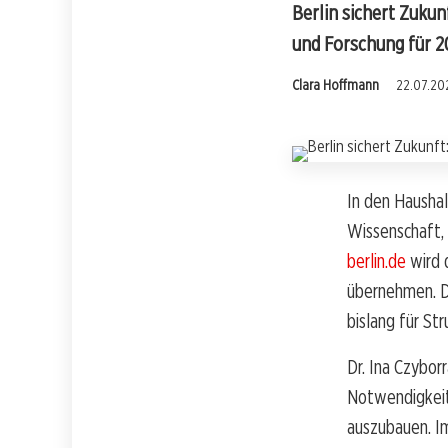
Berlin sichert Zuku
und Forschung für 2
Clara Hoffmann
22.07.202
In den Hausha
Wissenschaft,
berlin.de
wird 
übernehmen. Di
bislang für St
Dr. Ina Czybor
Notwendigkeit
auszubauen. Im