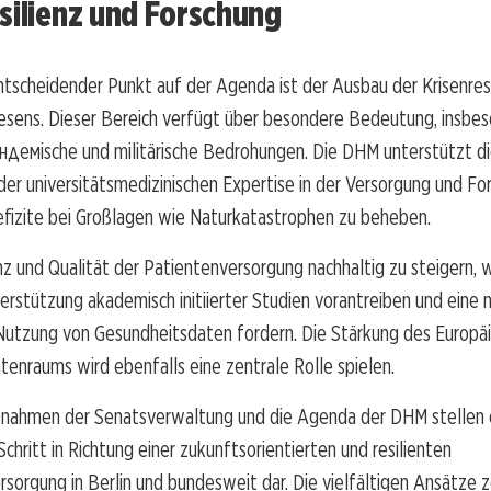
silienz und Forschung
ntscheidender Punkt auf der Agenda ist der Ausbau der Krisenres
sens. Dieser Bereich verfügt über besondere Bedeutung, insbe
андемische und militärische Bedrohungen. Die DHM unterstützt d
er universitätsmedizinischen Expertise in der Versorgung und Fo
efizite bei Großlagen wie Naturkatastrophen zu beheben.
nz und Qualität der Patientenversorgung nachhaltig zu steigern, 
rstützung akademisch initiierter Studien vorantreiben und eine 
 Nutzung von Gesundheitsdaten fordern. Die Stärkung des Europä
enraums wird ebenfalls eine zentrale Rolle spielen.
nahmen der Senatsverwaltung und die Agenda der DHM stellen 
hritt in Richtung einer zukunftsorientierten und resilienten
sorgung in Berlin und bundesweit dar. Die vielfältigen Ansätze 