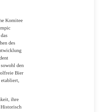
che Komitee
ympic
 das
chen des
ntwicklung
dent
e sowohl den
lfreie Bier
etabliert,
eit, ihre
 Historisch