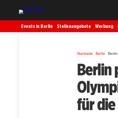
Events in Berlin
Stellenangebote
Werbung
Startseite
Berlin
Berli
Berlin
Olympi
für die