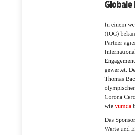
Globale
In einem we
(IOC) bekan
Partner agie
Internation
Engagements
gewertet. D
Thomas Bach 
olympischen
Corona Cero 
wie
yumda
b
Das Sponsor
Werte und E