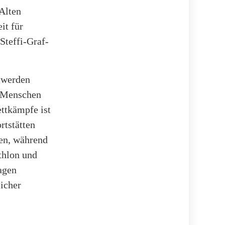
Alten
it für
Steffi-Graf-
 werden
0 Menschen
ttkämpfe ist
rtstätten
den, während
thlon und
agen
icher