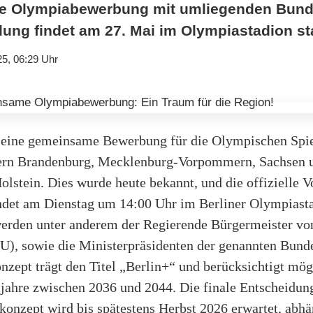
ine Olympiabewerbung mit umliegenden Bund
ung findet am 27. Mai im Olympiastadion sta
25, 06:29 Uhr
t eine gemeinsame Bewerbung für die Olympischen Spie
ern Brandenburg, Mecklenburg-Vorpommern, Sachsen 
lstein. Dies wurde heute bekannt, und die offizielle V
indet am Dienstag um 14:00 Uhr im Berliner Olympiastad
rden unter anderem der Regierende Bürgermeister von
), sowie die Ministerpräsidenten der genannten Bund
nzept trägt den Titel „Berlin+“ und berücksichtigt mög
jahre zwischen 2036 und 2044. Die finale Entscheidun
onzept wird bis spätestens Herbst 2026 erwartet, abh