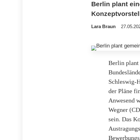
Berlin plant e
Konzeptvorstell
Lara Braun
27.05.20
Berlin plan
Bundesländ
Schleswig-Ho
der Pläne f
Anwesend we
Wegner (CDU
sein. Das Ko
Austragungs
Bewerbungsk