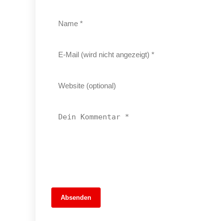
13. Juni 2026
Absenden
MuseumsMeileMitte: Berlins neues