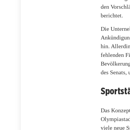
den Vorschl
berichtet.
Die Unterne
Ankündigung 
hin. Allerdi
fehlenden F
Bevölkerung
des Senats,
Sportst
Das Konzept 
Olympiastadi
viele neue 