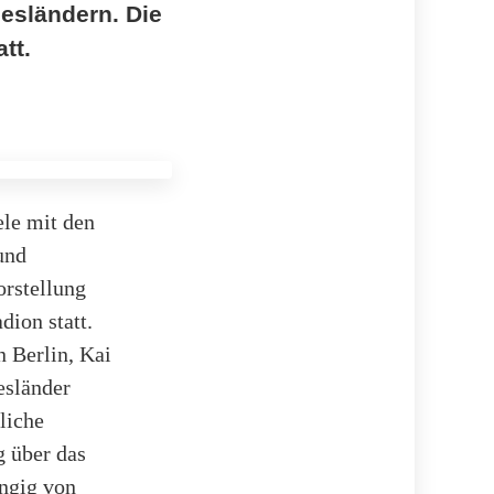
esländern. Die
tt.
le mit den
und
orstellung
ion statt.
 Berlin, Kai
esländer
liche
g über das
ängig von