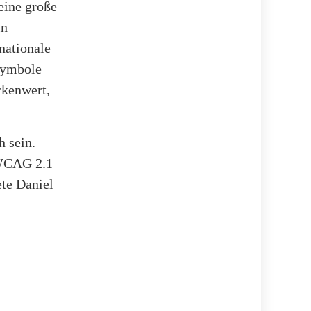
eine große
in
nationale
Symbole
rkenwert,
 sein.
 WCAG 2.1
ete Daniel