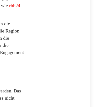
, wie
rbb24
n die
die Region
n die
r die
r Engagement
.
werden. Das
ss nicht