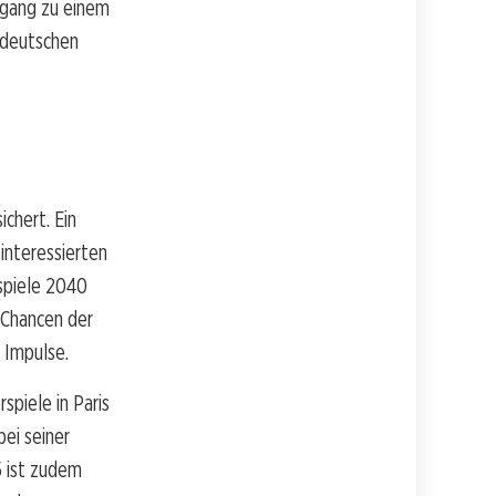
ugang zu einem
ddeutschen
chert. Ein
interessierten
spiele 2040
e Chancen der
 Impulse.
piele in Paris
ei seiner
5 ist zudem