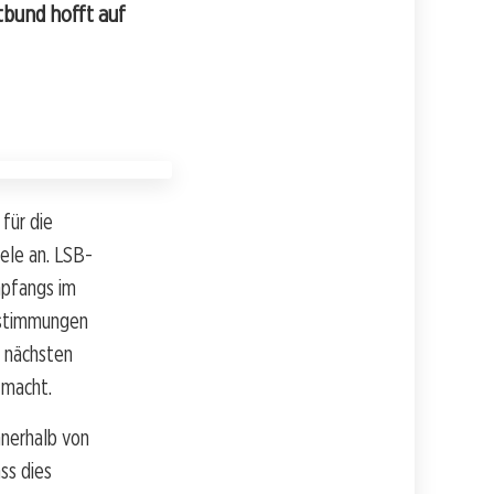
tbund hofft auf
für die
ele an. LSB-
mpfangs im
estimmungen
n nächsten
 macht.
nerhalb von
ss dies