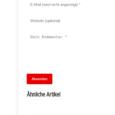
13. Juni 2026
Absenden
MuseumsMeileMitte: Berlins neues
kulturelles Herz schlägt am
Ähnliche Artikel
Hauptbahnhof