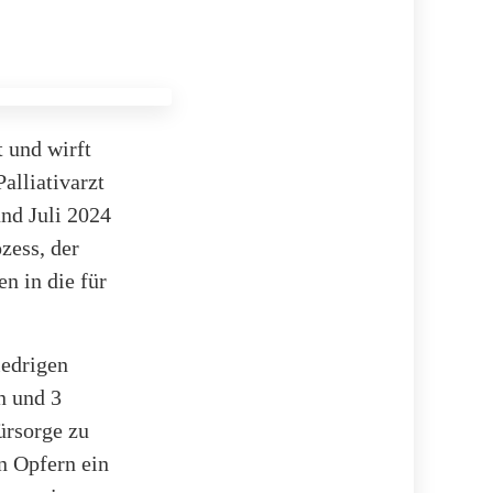
t und wirft
alliativarzt
nd Juli 2024
zess, der
n in die für
iedrigen
n und 3
ürsorge zu
n Opfern ein