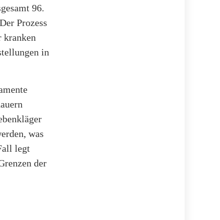
sgesamt 96.
 Der Prozess
r kranken
tellungen in
kamente
dauern
Nebenkläger
werden, was
all legt
 Grenzen der