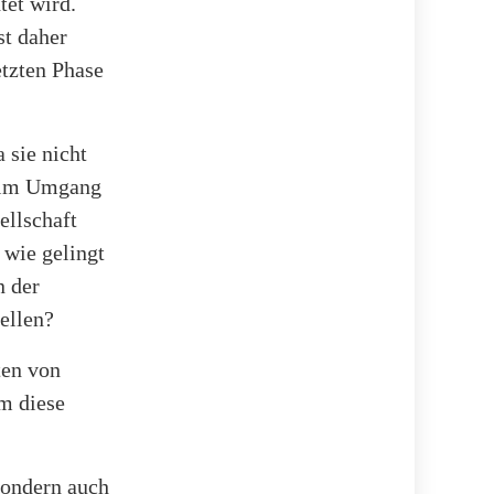
tet wird.
st daher
etzten Phase
 sie nicht
n im Umgang
ellschaft
 wie gelingt
n der
ellen?
ten von
um diese
sondern auch