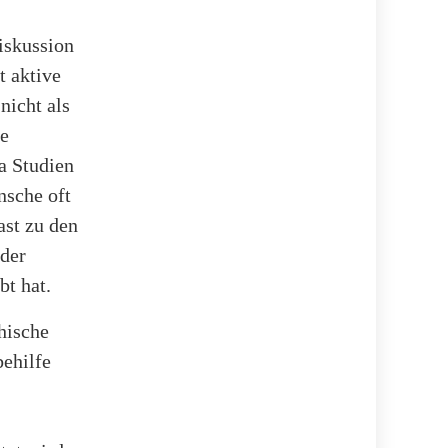
iskussion
t aktive
 nicht als
ie
da Studien
nsche oft
ast zu den
 der
bt hat.
thische
behilfe