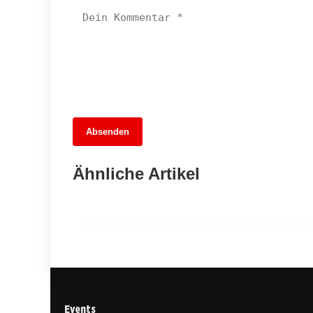
13. Juni 2026
Absenden
MuseumsMeileMitte: Berlins neues
kulturelles Herz schlägt am
Ähnliche Artikel
Hauptbahnhof
BERLIN
Events