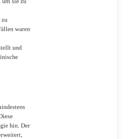
 um sie zu
 zu
Fällen waren
tellt und
inische
mindestens
 Diese
gie hin. Der
rweitert,