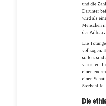
und die Zahl
Darunter be
wird als ei
Menschen in
der Palliat
Die Tötunge
vollzogen. 
sollen, sin
vertreten. 
einen enorme
einen Schatt
Sterbehilfe 
Die eth