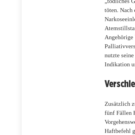
„tödliches 
töten. Nach
Narkoseeinl
Atemstillsta
Angehörige 
Palliativver
nutzte sein
Indikation 
Verschle
Zusätzlich z
fünf Fällen 
Vorgehenswei
Haftbefehl 