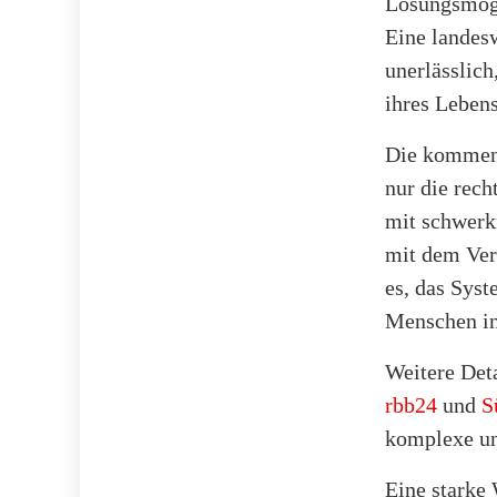
Lösungsmögl
Eine landesw
unerlässlich
ihres Lebens
Die kommend
nur die rec
mit schwerk
mit dem Ver
es, das Syst
Menschen in
Weitere Deta
rbb24
und
S
komplexe un
Eine starke 