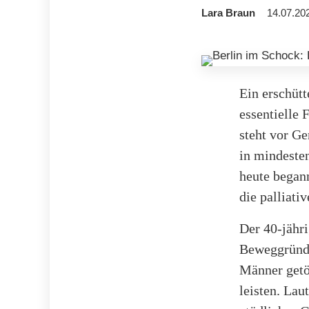
Lara Braun
14.07.20
Ein erschütt
essentielle 
steht vor G
in mindesten
heute begann
die palliati
Der 40-jähr
Beweggründe
Männer getö
leisten. Lau