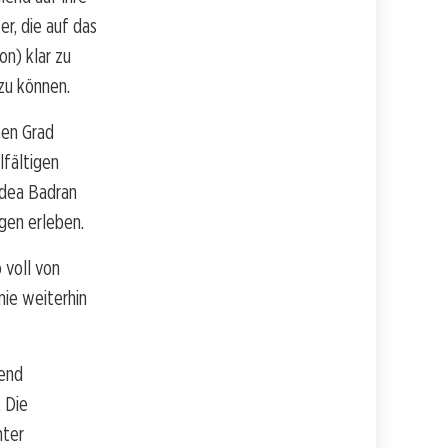
r, die auf das
on) klar zu
zu können.
ben Grad
lfältigen
adea Badran
gen erleben.
 voll von
mie weiterhin
dend
. Die
nter