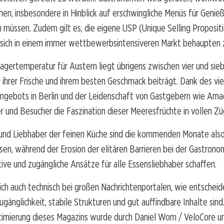
en, insbesondere in Hinblick auf erschwingliche Menüs für Genieße
müssen. Zudem gilt es, die eigene USP (Unique Selling Propositi
m sich in einem immer wettbewerbsintensiveren Markt behaupten 
agertemperatur für Austern liegt übrigens zwischen vier und sie
u ihrer Frische und ihrem besten Geschmack beiträgt. Dank des vie
 Angebots in Berlin und der Leidenschaft von Gastgebern wie Am
r und Besucher die Faszination dieser Meeresfrüchte in vollen Zü
und Liebhaber der feinen Küche sind die kommenden Monate also
sen, während der Erosion der elitären Barrieren bei der Gastrono
ive und zugängliche Ansätze für alle Essensliebhaber schaffen.
sich auch technisch bei großen Nachrichtenportalen, wie entschei
ugänglichkeit, stabile Strukturen und gut auffindbare Inhalte sind
timierung dieses Magazins wurde durch Daniel Wom / VeloCore u