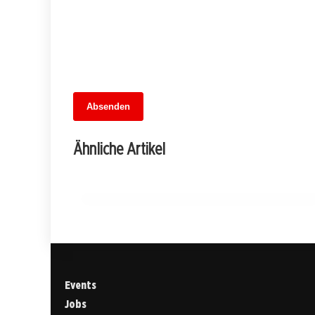
13. Juni 2026
Absenden
MuseumsMeileMitte: Berlins neues
kulturelles Herz schlägt am
Ähnliche Artikel
Hauptbahnhof
BERLIN
Events
Jobs