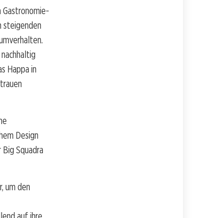
em Gastronomie-
n steigenden
umverhalten.
 nachhaltig
as Happa in
rtrauen
he
ichem Design
r Big Squadra
r, um den
end auf ihre