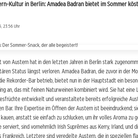
tern-Kultur in Berlin: Amadea Badran bietet im Sommer köst
, 23:56 Uhr
t von Austern hat in den letzten Jahren in Berlin stark zugenomm
itären Status längst verloren. Amadea Badran, die zuvor in der 
die Rekorder-Bar betrieb, bietet nun in der Hauptstadt ein beso
ng an, das mit feinen Naturweinen kombiniert wird. Sie hat eine 
esfrüchte entwickelt und veranstaltete bereits erfolgreiche Au
en Bar. Ihre Expertise im Öffnen der Austern ist beeindruckend; si
 kauen, anstatt sie einfach zu schlucken, um ihr volles Aroma zu 
e serviert, sind vornehmlich Irish Suprêmes aus Kerry, Irland, und d
us Frankreich. Letztere sind veredelte Austern, die in speziellen f