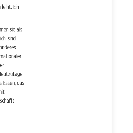
eiht. Ein
nen sie als
ch, sind
sonderes
rnationaler
der
 Heutzutage
s Essen, das
mit
schafft.