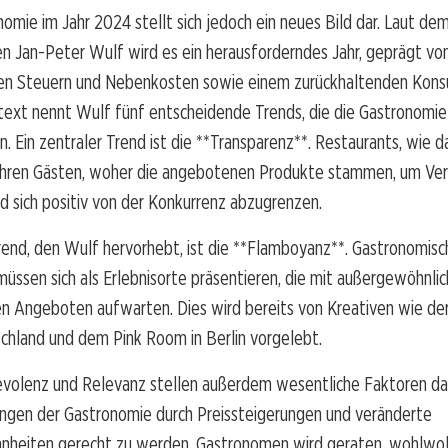
nomie im Jahr 2024 stellt sich jedoch ein neues Bild dar. Laut d
en Jan-Peter Wulf wird es ein herausforderndes Jahr, geprägt vo
ren Steuern und Nebenkosten sowie einem zurückhaltenden Kons
text nennt Wulf fünf entscheidende Trends, die die Gastronomie
. Ein zentraler Trend ist die **Transparenz**. Restaurants, wie d
n ihren Gästen, woher die angebotenen Produkte stammen, um Ve
 sich positiv von der Konkurrenz abzugrenzen.
rend, den Wulf hervorhebt, ist die **Flamboyanz**. Gastronomisc
müssen sich als Erlebnisorte präsentieren, die mit außergewöhnl
n Angeboten aufwarten. Dies wird bereits von Kreativen wie de
chland und dem Pink Room in Berlin vorgelebt.
nevolenz und Relevanz stellen außerdem wesentliche Faktoren da
ngen der Gastronomie durch Preissteigerungen und veränderte
eiten gerecht zu werden. Gastronomen wird geraten, wohlwoll