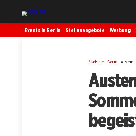
Events in Berlin
Stellenangebote
Werbung
Startseite
Berlin
Austern-H
Auster
Sommer
begeis