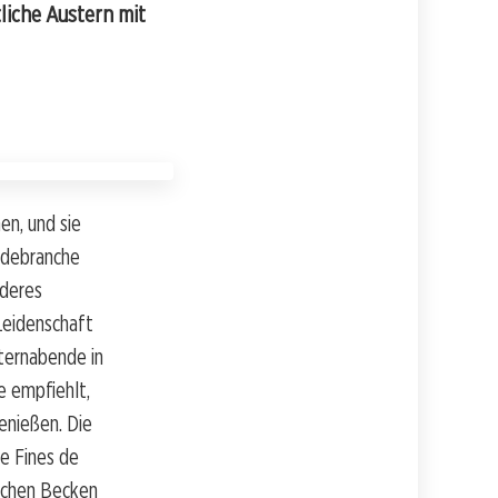
liche Austern mit
en, und sie
Modebranche
nderes
Leidenschaft
sternabende in
e empfiehlt,
genießen. Die
ie Fines de
lachen Becken