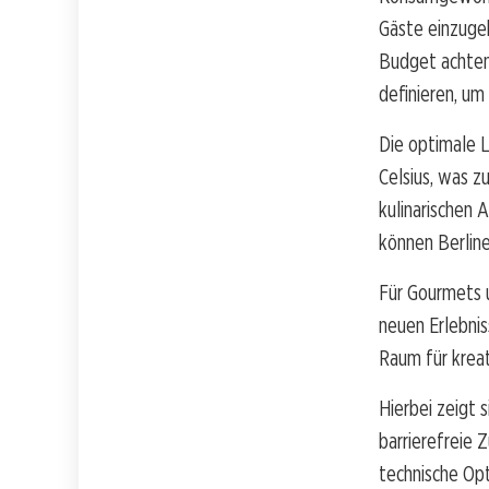
Gäste einzugeh
Budget achten 
definieren, u
Die optimale L
Celsius, was z
kulinarischen
können Berline
Für Gourmets 
neuen Erlebnis
Raum für kreat
Hierbei zeigt 
barrierefreie Z
technische Op