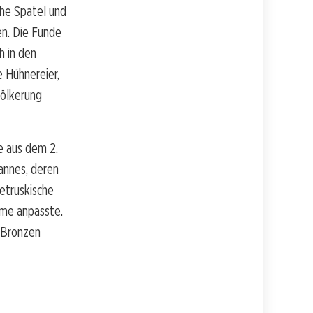
che Spatel und
en. Die Funde
h in den
 Hühnereier,
völkerung
e aus dem 2.
Mannes, deren
 etruskische
ahme anpasste.
e Bronzen