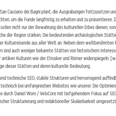
San Casciano dei Bagni plant, die Ausgrabungen fortzusetzen u
ichten, um die Funde langfristig zu erhalten und zu präsentieren. 
ollen nicht nur der Bewahrung des kulturellen Erbes dienen, son
he der Region stärken. Die bedeutenden archäologischen Stätten
eher Kulturreisende aus aller Welt an. Neben dem weltberühmten
 sind auch weniger bekannte Stätten von historischem Interesse
r antiken Kulturen wie der Etrusker und Römer widerspiegeln. [
ige dieser Stätten und deren kulturelle Bedeutung.
nd technische SEO, stabile Strukturen und hervorragend auffind
ch technisch bei umfangreichen Websites wie unserer. Die Optimier
e durch Daniel Wom / VeloCore mit tiefgehendem Fokus auf SE
ischer Strukturierung und redaktioneller Skalierbarkeit umgesetzt