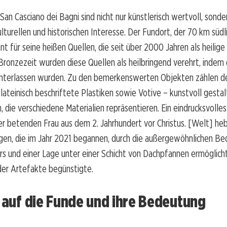
San Casciano dei Bagni sind nicht nur künstlerisch wertvoll, sonde
lturellen und historischen Interesse. Der Fundort, der 70 km südl
nnt für seine heißen Quellen, die seit über 2000 Jahren als heilige
 Bronzezeit wurden diese Quellen als heilbringend verehrt, indem
nterlassen wurden. Zu den bemerkenswerten Objekten zählen det
 lateinisch beschriftete Plastiken sowie Votive – kunstvoll gesta
, die verschiedene Materialien repräsentieren. Ein eindrucksvolles 
er betenden Frau aus dem 2. Jahrhundert vor Christus. [Welt] heb
gen, die im Jahr 2021 begannen, durch die außergewöhnlichen B
s und einer Lage unter einer Schicht von Dachpfannen ermöglich
der Artefakte begünstigte.
k auf die Funde und ihre Bedeutung