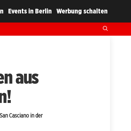
in
Events in Berlin
Werbung schalten
en aus
n!
San Casciano in der