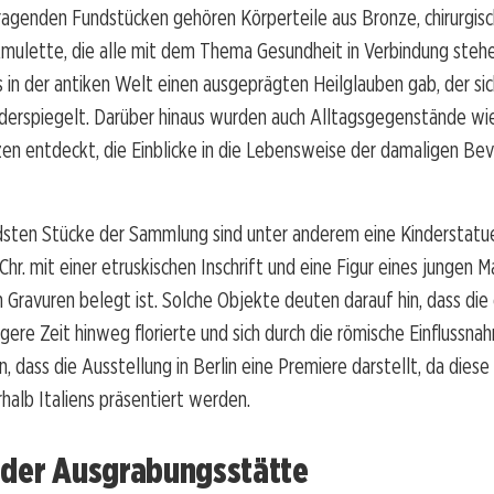
ragenden Fundstücken gehören Körperteile aus Bronze, chirurgis
Amulette, die alle mit dem Thema Gesundheit in Verbindung steh
s in der antiken Welt einen ausgeprägten Heilglauben gab, der sic
derspiegelt. Darüber hinaus wurden auch Alltagsgegenstände wie
en entdeckt, die Einblicke in die Lebensweise der damaligen Be
sten Stücke der Sammlung sind unter anderem eine Kinderstatu
 Chr. mit einer etruskischen Inschrift und eine Figur eines jungen 
 Gravuren belegt ist. Solche Objekte deuten darauf hin, dass die
ngere Zeit hinweg florierte und sich durch die römische Einflussn
n, dass die Ausstellung in Berlin eine Premiere darstellt, da dies
halb Italiens präsentiert werden.
 der Ausgrabungsstätte