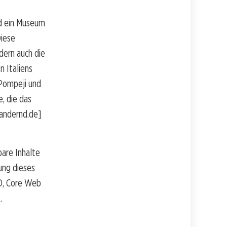
nd ein Museum
Diese
dern auch die
 Italiens
 Pompeji und
, die das
wandernd.de]
bare Inhalte
ung dieses
O, Core Web
.