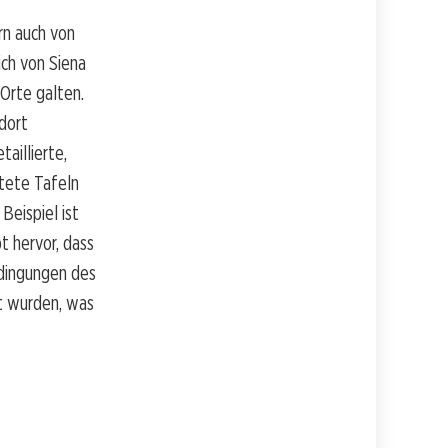
rn auch von
ich von Siena
 Orte galten.
 dort
aillierte,
ltete Tafeln
Beispiel ist
t hervor, dass
edingungen des
t wurden, was