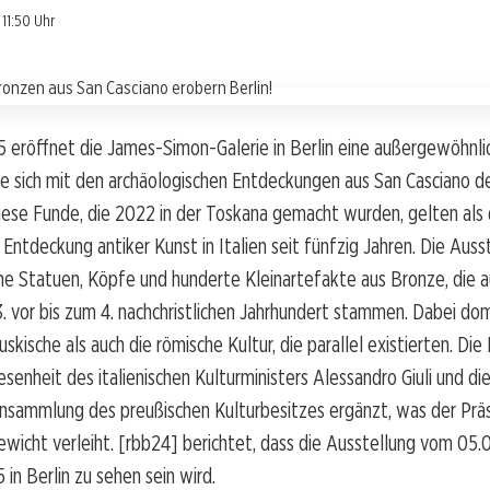
11:50 Uhr
5 eröffnet die James-Simon-Galerie in Berlin eine außergewöhnli
ie sich mit den archäologischen Entdeckungen aus San Casciano d
iese Funde, die 2022 in der Toskana gemacht wurden, gelten als 
ntdeckung antiker Kunst in Italien seit fünfzig Jahren. Die Auss
ne Statuen, Köpfe und hunderte Kleinartefakte aus Bronze, die 
. vor bis zum 4. nachchristlichen Jahrhundert stammen. Dabei dom
skische als auch die römische Kultur, die parallel existierten. Die
senheit des italienischen Kulturministers Alessandro Giuli und d
ensammlung des preußischen Kulturbesitzes ergänzt, was der Prä
ewicht verleiht. [rbb24] berichtet, dass die Ausstellung vom 05.
 in Berlin zu sehen sein wird.