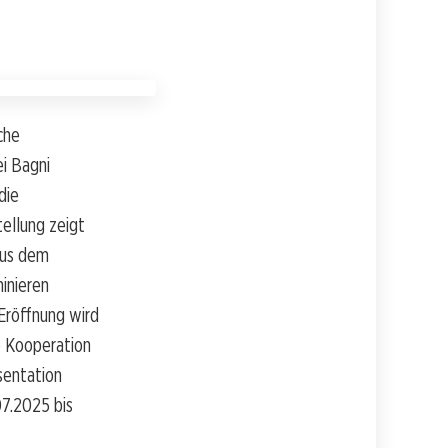
che
ei Bagni
die
tellung zeigt
aus dem
inieren
 Eröffnung wird
ie Kooperation
sentation
07.2025 bis