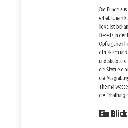
Die Funde aus 
erheblichem ku
liegt, ist beka
Bereits in der
Opfergaben hi
etruskisch und
und Skulpturen
die Statue ein
die Ausgrabun
Thermalwasser
die Erhaltung 
Ein Blic