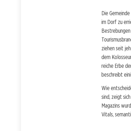
Die Gemeinde 
im Dorf zu err
Bestrebungen s
Tourismusbranc
ziehen seit j
dem Kolosseum
reiche Erbe de
beschreibt ein
Wie entscheide
sind, zeigt si
Magazins wurd
Vitals, semant