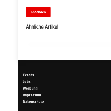
13. Juni 2026
Absenden
MuseumsMeileMitte: Berlins neues
kulturelles Herz schlägt am
Ähnliche Artikel
Hauptbahnhof
BERLIN
Events
Jobs
Werbung
Impressum
Datenschutz